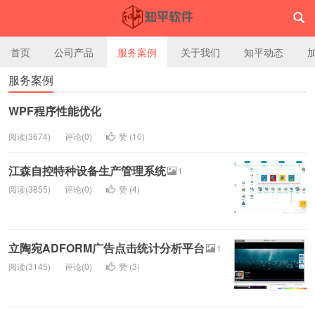
首页
公司产品
服务案例
关于我们
知平动态
服务案例
上海知平信息技术有限公司
WPF程序性能优化
阅读(3674)
评论(0)
赞 (
10
)
江森自控特种设备生产管理系统
1
阅读(3855)
评论(0)
赞 (
4
)
立陶宛ADFORM广告点击统计分析平台
1
阅读(3145)
评论(0)
赞 (
3
)